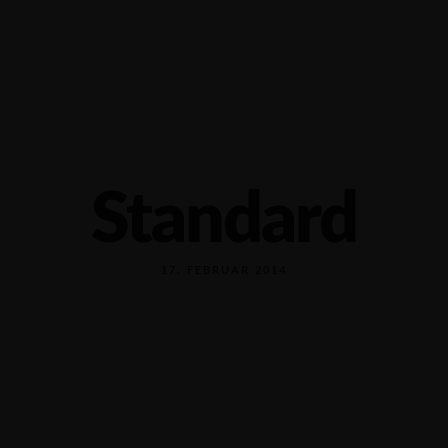
Wulfshagen 2A, 24214 Tüttendorf
+49.43
Standard
17. FEBRUAR 2014