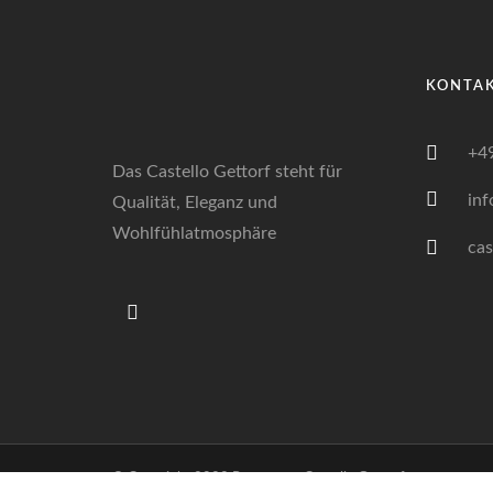
KONTA
+4
Das Castello Gettorf steht für
inf
Qualität, Eleganz und
Wohlfühlatmosphäre
cas
© Copyright 2022 Restaurant Castello Gettorf