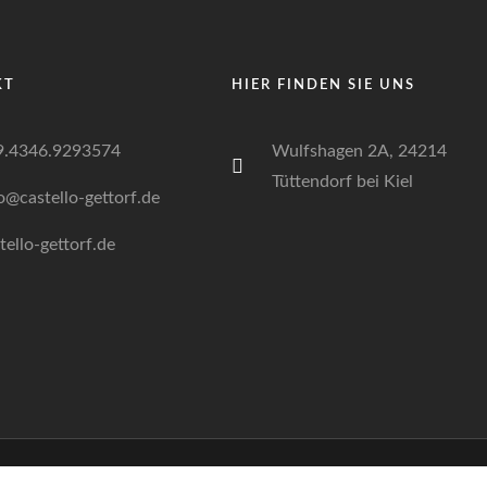
KT
HIER FINDEN SIE UNS
9.4346.9293574
Wulfshagen 2A, 24214
Tüttendorf bei Kiel
o@castello-gettorf.de
tello-gettorf.de